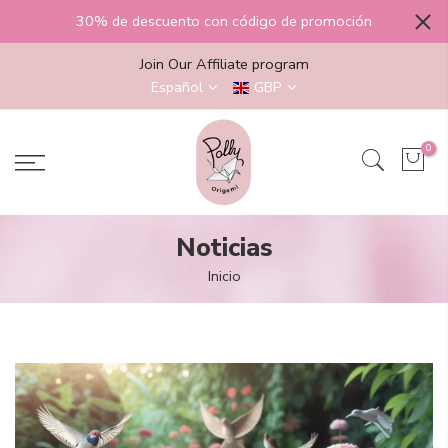
saltar
30% de descuento con código de promoción
al
contenido
Join Our Affiliate program
Español
GBP
0
Noticias
Inicio