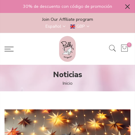
saltar
30% de descuento con código de promoción
al
contenido
Join Our Affiliate program
Español
GBP
0
Noticias
Inicio