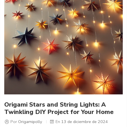
Origami Stars and String Lights: A
Twinkling DIY Project for Your Home
Por
Origamipolly
En
13 de diciembre de 2024