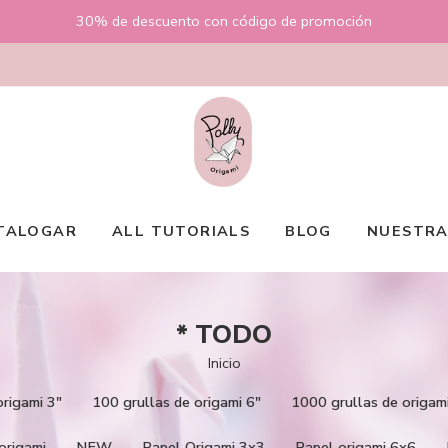
30% de descuento con código de promoción
TALOGAR
ALL TUTORIALS
BLOG
NUESTRA
* TODO
Inicio
origami 3"
100 grullas de origami 6"
1000 grullas de origami
origami
NEW
Papel Origami 3x3
Papel origami 6x6