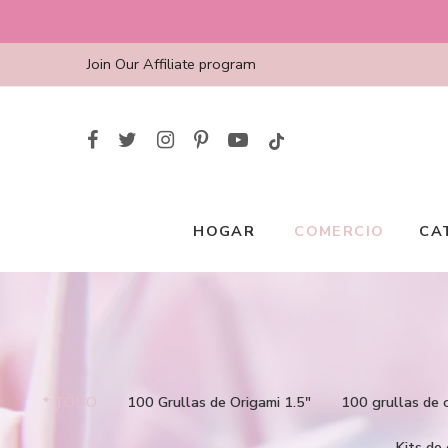
saltar
al
contenido
Join Our Affiliate program
HOGAR
COMERCIO
CA
* TODO
100 Grullas de Origami 1.5"
100 grullas de 
Kits de 