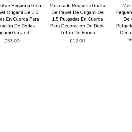
oloe Pequeña Grúa
Mezclado Pequeña Grulla
Mez
el Origami De 1,5
De Papel De Origami De
Pequeñ
as En Cuerda Para
1,5 Pulgadas En Cuerda
De 
ración De Bodas
Para Decoración De Boda
Pulgad
igami Garland
Telón De Fondo
Deco
Te
£53.00
£12.00
gar A La Bolsa
Agregar A La Bolsa
Agre