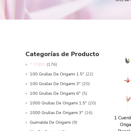
Categorías de Producto
* TODO
(176)
100 Grullas De Origami 1.5"
(22)
100 Grullas De Origami 3"
(20)
100 Grullas De Origami 6"
(5)
1000 Grullas De Origami 1,5"
(20)
1000 Grullas De Origami 3"
(16)
1 Cuerd
Guirnalda De Origami
(9)
Origa