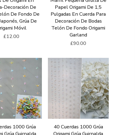
s De Origami En
Marfil Pequeña Grulla De
a-Decoración De
Papel Origami De 1,5
elón De Fondo De
Pulgadas En Cuerda Para
Japonés, Grúa De
Decoración De Bodas
rigami Móvil
Telón De Fondo Origami
Garland
£12.00
£90.00
gar A La Bolsa
Agregar A La Bolsa
erdas 1000 Grúa
40 Cuerdas 1000 Grúa
i Grúa Guirnalda
Origami Grúa Guirnalda