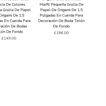
cla De Colores
Marfil Pequeña Grulla De
a Grulla De Papel
Papel De Origami De 1,5
Origami De 1,5
Pulgadas En Cuerda Para
as En Cuerda Para
Decoración De Boda Telón
ración De Bodas
De Fondo
lón De Fondo
£186.00
£149.00
Agregar A La Bolsa
gar A La Bolsa