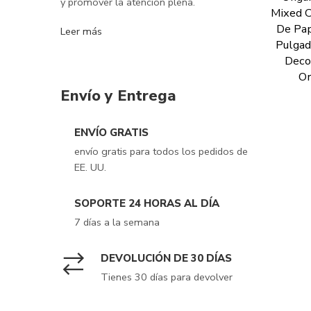
y promover la atención plena.
Mixed C
De Pap
Leer más
Pulgad
Deco
Or
Envío y Entrega
Agre
ENVÍO GRATIS
envío gratis para todos los pedidos de
EE. UU.
SOPORTE 24 HORAS AL DÍA
7 días a la semana
DEVOLUCIÓN DE 30 DÍAS
Tienes 30 días para devolver