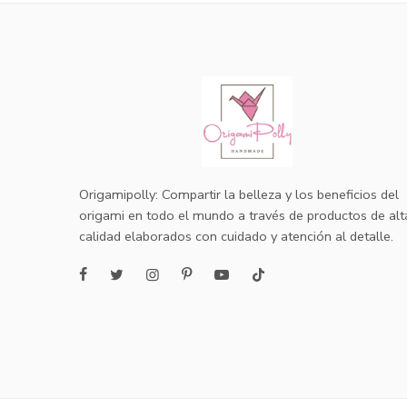
Origamipolly: Compartir la belleza y los beneficios del
origami en todo el mundo a través de productos de alt
calidad elaborados con cuidado y atención al detalle.