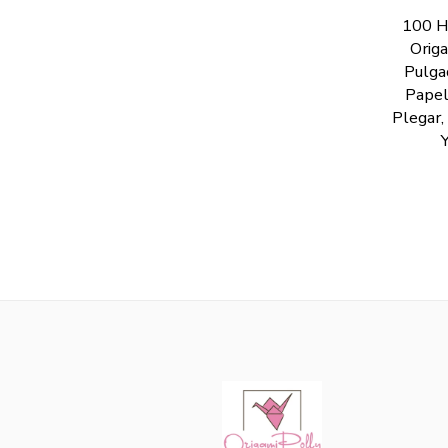
100 H
Orig
Pulga
Papel
Plegar,
Agre