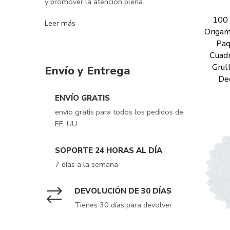
y promover la atención plena.
100 
Leer más
Origam
Paq
Cuadr
Grul
Envío y Entrega
De
ENVÍO GRATIS
Agre
envío gratis para todos los pedidos de
EE. UU.
SOPORTE 24 HORAS AL DÍA
7 días a la semana
DEVOLUCIÓN DE 30 DÍAS
Tienes 30 días para devolver