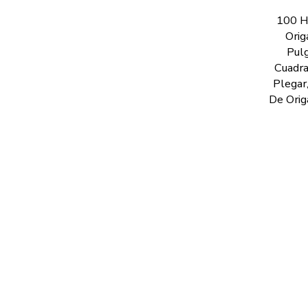
100 H
Orig
Pul
Cuadra
Plegar
De Orig
Agre