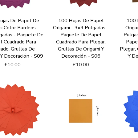
ojas De Papel De
100 Hojas De Papel
100 
i Color Burdeos -
Origami - 3x3 Pulgadas -
Origa
gadas - Paquete De
Paquete De Papel
Pulga
l Cuadrado Para
Cuadrado Para Plegar,
Pape
ado, Grullas De
Grullas De Origami Y
Plegar,
 Y Decoración - S09
Decoración - S06
Y De
£10.00
£10.00
gar A La Bolsa
Agregar A La Bolsa
Agre