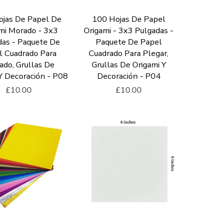
ojas De Papel De
100 Hojas De Papel
mi Morado - 3x3
Origami - 3x3 Pulgadas -
das - Paquete De
Paquete De Papel
l Cuadrado Para
Cuadrado Para Plegar,
ado, Grullas De
Grullas De Origami Y
Y Decoración - P08
Decoración - P04
£10.00
£10.00
gar A La Bolsa
Agregar A La Bolsa